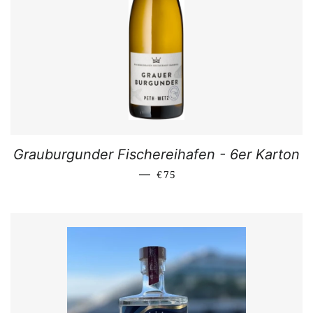
Grauburgunder Fischereihafen - 6er Karton
NORMALER PREIS
—
€75