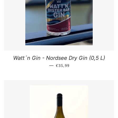
Watt´n Gin - Nordsee Dry Gin (0,5 L)
NORMALER PREIS
—
€35,99