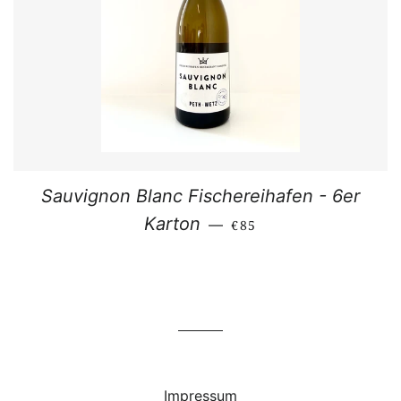
Sauvignon Blanc Fischereihafen - 6er
NORMALER PREIS
Karton
—
€85
Impressum